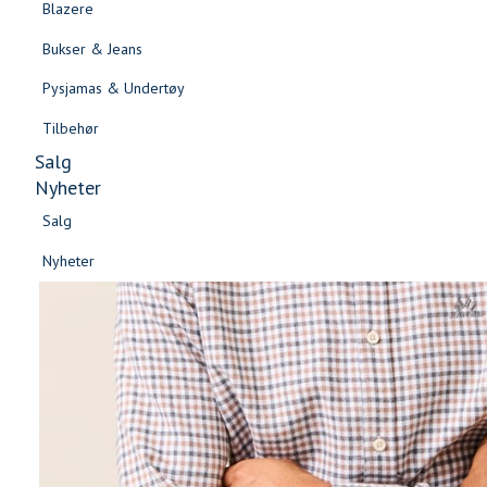
Blazere
Gensere & Cardigans
Bukser & Jeans
Topper & T-skjorter
Pysjamas & Undertøy
Skjorter & Bluser
Tilbehør
Salg
Nyheter
Salg
Nyheter
Salg
Salg
Nyheter
Nyheter