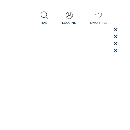
LOGG INN
FAVORITTER
SØK
LUKK
LUKK
Rask levering
Gratis retur
30 dager åpent kjøp
LUKK
LUKK