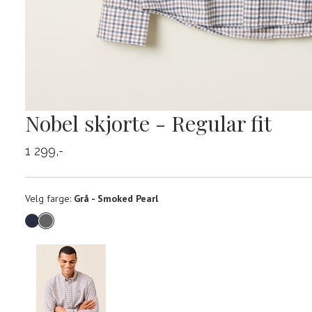
Nobel skjorte - Regular fit
1 299,-
Velg
Velg farge:
Grå - Smoked Pearl
farge
Produktdetaljer
Størrels
Få v
Kundeomtaler