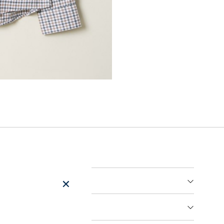
er
arsel