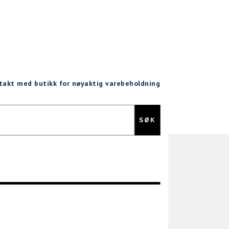
ntakt med butikk for nøyaktig varebeholdning
Gratis retur
SØK