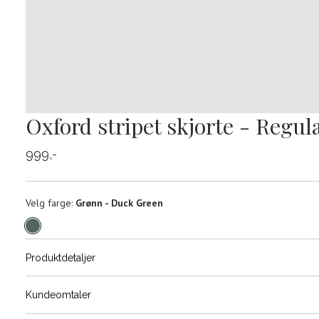
Oxford stripet skjorte - Regula
999,-
Velg
Velg farge:
Grønn - Duck Green
farge
Produktdetaljer
Størrels
Få v
Kundeomtaler