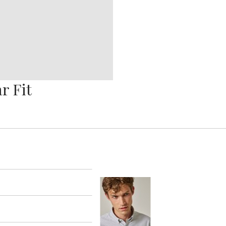
r Fit
er
arsel