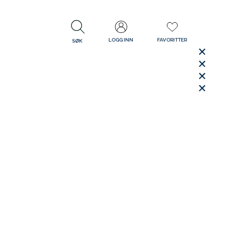
LOGG INN
FAVORITTER
SØK
LUKK
LUKK
Rask levering
Gratis retur
30 dager åpent kjøp
LUKK
LUKK