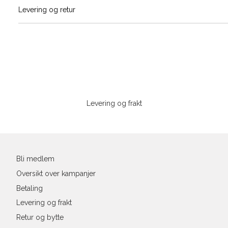
Vi gir beskjed hvis varen kom
Levering og retur
Skjorte guid
stø
L
Classic Fit Shirt, ledig passfor
S
M
Sidebunn
Størrelse
XXXL
Levering og frakt
Halsvidde
Din
Bryst
e-
post
Liv
Bli medlem
Ermlengde*
Oversikt over kampanjer
Betaling
Rygglengde
Levering og frakt
*målt fra senter av nakken
Retur og bytte