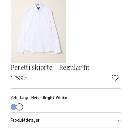
Peretti skjorte - Regular fit
1 299,-
Velg
Velg farge:
Hvit - Bright White
farge
Produktdetaljer