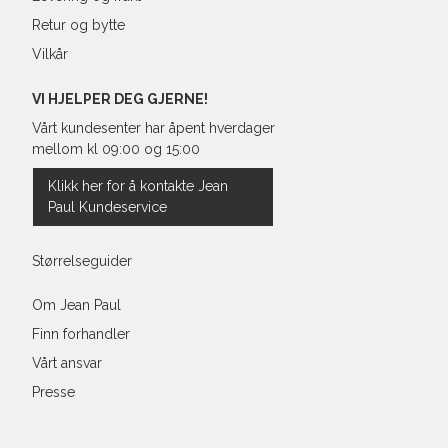
Retur og bytte
Vilkår
Regular Fit Shirt, normal pass
VI HJELPER DEG GJERNE!
Vårt kundesenter har åpent hverdager
mellom kl 09:00 og 15:00
Størrelse
Klikk her for å kontakte Jean
Paul Kundeservice
Halsvidde
Bryst
Størrelseguider
Liv
Om Jean Paul
Finn forhandler
Ermlengde*
Vårt ansvar
Rygglengde
Presse
*målt fra senter av nakken