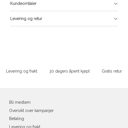
Størrels
Få v
Kundeomtaler
Vi gir beskjed hvis varen kom
Levering og retur
Skjorte guide
stø
Classic Fit Shirt, ledig passfor
L
S
M
Størrelse
Sidebunn
XXXL
Halsvidde
Levering og frakt
30 dagers åpent kjøpt
Gratis retur
Bryst
Din
e-
Liv
post
Ermlengde*
Bli medlem
Oversikt over kampanjer
Rygglengde
Betaling
*målt fra senter av nakken
Levering og frakt