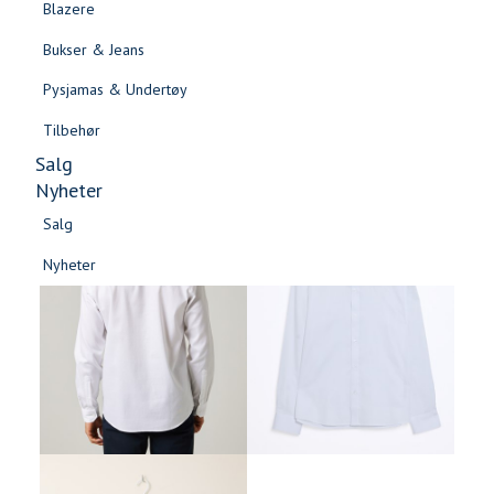
Blazere
Gensere & Cardigans
Bukser & Jeans
Topper & T-skjorter
Pysjamas & Undertøy
Skjorter & Bluser
Tilbehør
Salg
Nyheter
Salg
Nyheter
Salg
Salg
Nyheter
Nyheter