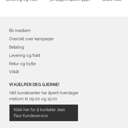
Bryst
Din
e-
Liv
post
Ermlengde*
Bli medlem
Oversikt over kampanjer
Rygglengde
Betaling
*målt fra senter av nakken
Levering og frakt
Retur og bytte
Vilkår
Regular Fit Shirt, normal pass
VI HJELPER DEG GJERNE!
Vårt kundesenter har åpent hverdager
mellom kl 09:00 og 15:00
Størrelse
Klikk her for å kontakte Jean
Paul Kundeservice
Halsvidde