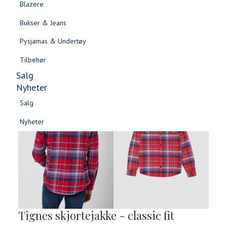
Blazere
Gensere & Cardigans
Bukser & Jeans
Topper & T-skjorter
Pysjamas & Undertøy
Skjorter & Bluser
Tilbehør
Salg
Nyheter
Salg
Nyheter
Salg
Salg
Nyheter
Nyheter
Tignes skjortejakke - classic fit