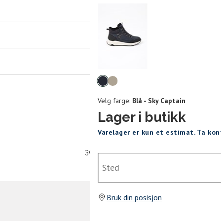
er
arsel
mer tilbake på lager. Velg ønsket
rrelse:
Velg
UKK
farge
Velg farge:
Blå - Sky Captain
43
44
45
Lager i butikk
Varelager er kun et estimat. Ta ko
SEND
30 dagers åpent kjøpt
Sted
Bruk din posisjon