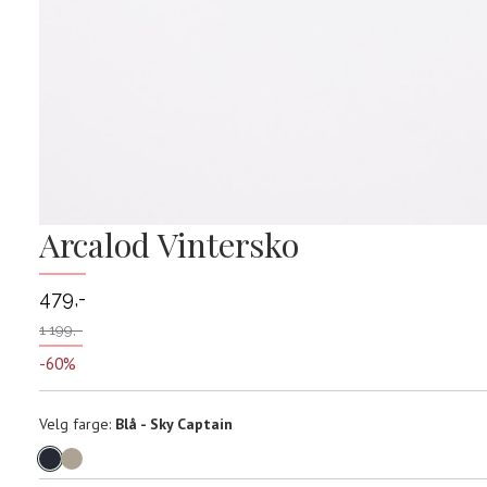
Arcalod Vintersko
479,-
1 199,-
-60%
Velg
Velg farge:
Blå - Sky Captain
farge