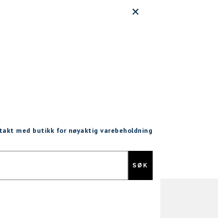
ntakt med butikk for nøyaktig varebeholdning
Gratis retur
SØK