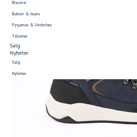
Blazere
Gensere & Cardigans
Bukser & Jeans
Topper & T-skjorter
Pysjamas & Undertøy
Skjorter & Bluser
Tilbehør
Salg
Nyheter
Salg
Nyheter
Salg
Salg
Nyheter
Nyheter