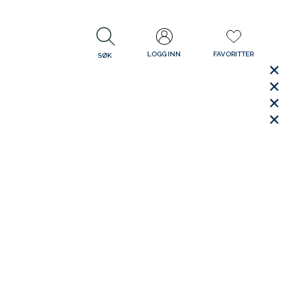
LOGG INN
FAVORITTER
SØK
LUKK
LUKK
Rask levering
Gratis retur
30 dager åpent kjøp
LUKK
LUKK