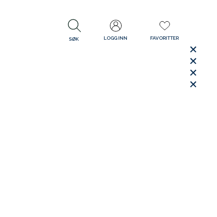
LOGG INN
FAVORITTER
SØK
LUKK
LUKK
Rask levering
Gratis retur
30 dager åpent kjøp
LUKK
LUKK