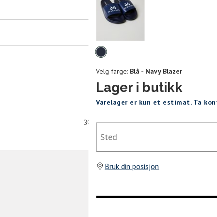
er
arsel
mer tilbake på lager. Velg ønsket
rrelse:
Velg
UKK
farge
Velg farge:
Blå - Navy Blazer
43
44
45
Lager i butikk
Varelager er kun et estimat. Ta ko
SEND
30 dagers åpent kjøpt
Sted
Bruk din posisjon