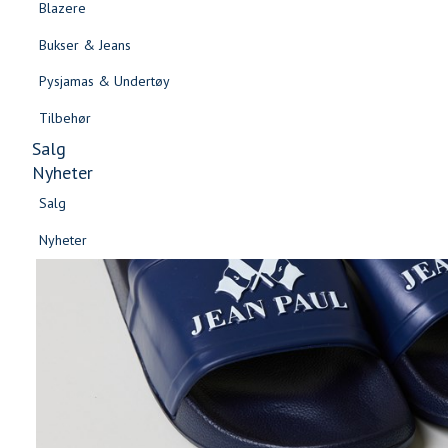
Blazere
Gensere & Cardigans
Bukser & Jeans
Topper & T-skjorter
Pysjamas & Undertøy
Skjorter & Bluser
Tilbehør
Salg
Nyheter
Salg
Nyheter
Salg
Salg
Nyheter
Nyheter