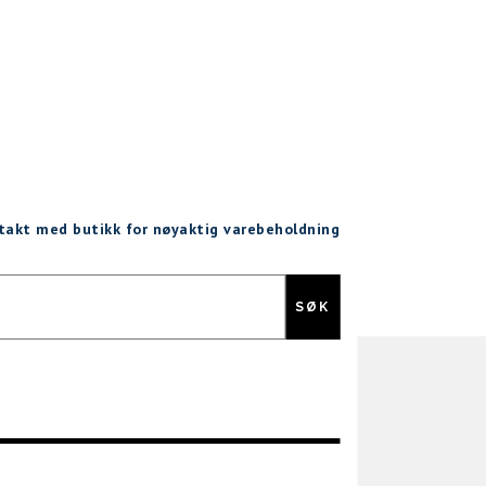
ntakt med butikk for nøyaktig varebeholdning
Gratis retur
SØK