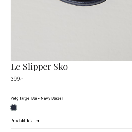
Le Slipper Sko
399,-
Velg
Velg farge:
Blå - Navy Blazer
farge
Produktdetaljer