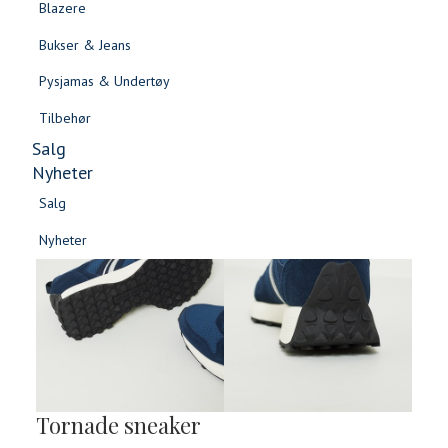
Blazere
Gensere & Cardigans
Bukser & Jeans
Topper & T-skjorter
Pysjamas & Undertøy
Skjorter & Bluser
Tilbehør
Salg
Nyheter
Salg
Nyheter
Salg
Salg
Nyheter
Nyheter
Tornade sneaker