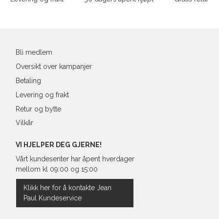
43
27,6
post
44
28
45
28,9
Bli medlem
46
29,3
Oversikt over kampanjer
Betaling
Levering og frakt
Retur og bytte
Vilkår
VI HJELPER DEG GJERNE!
Vårt kundesenter har åpent hverdager
mellom kl 09:00 og 15:00
Klikk her for å kontakte Jean
Paul Kundeservice