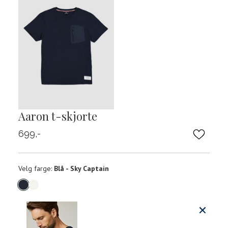
Aaron t-skjorte
699,-
Velg
Velg farge:
Blå - Sky Captain
farge
Produktdetaljer