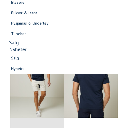
Blazere
Gensere & Cardigans
Bukser & Jeans
Topper & T-skjorter
Pysjamas & Undertøy
Skjorter & Bluser
Tilbehør
Salg
Nyheter
Salg
Nyheter
Salg
Salg
Nyheter
Nyheter