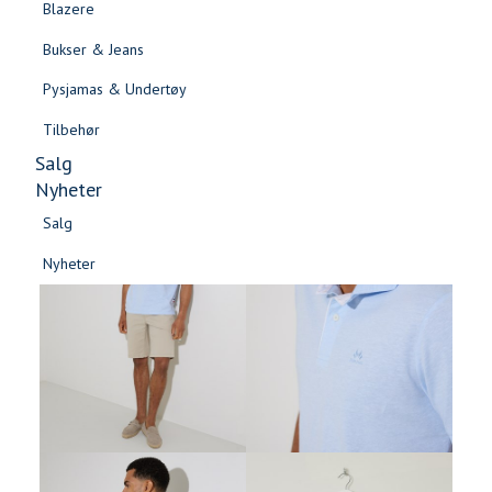
Blazere
Gensere & Cardigans
Bukser & Jeans
Topper & T-skjorter
Pysjamas & Undertøy
Skjorter & Bluser
Tilbehør
Salg
Nyheter
Salg
Nyheter
Salg
Salg
Nyheter
Nyheter