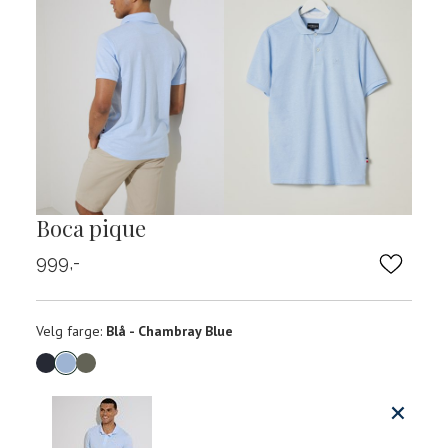
Boca pique
999,-
Velg
Velg farge:
Blå - Chambray Blue
farge
Produktdetaljer