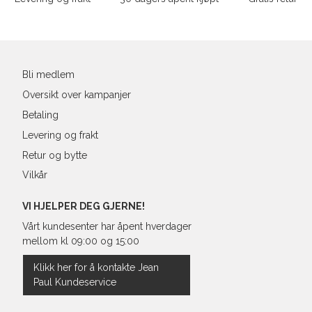
XL
54
4
Din
XXL
56
4
e-
post
3XL
58/60
4
Bli medlem
Oversikt over kampanjer
Betaling
Levering og frakt
Retur og bytte
Vilkår
VI HJELPER DEG GJERNE!
Vårt kundesenter har åpent hverdager
mellom kl 09:00 og 15:00
Klikk her for å kontakte Jean
Paul Kundeservice