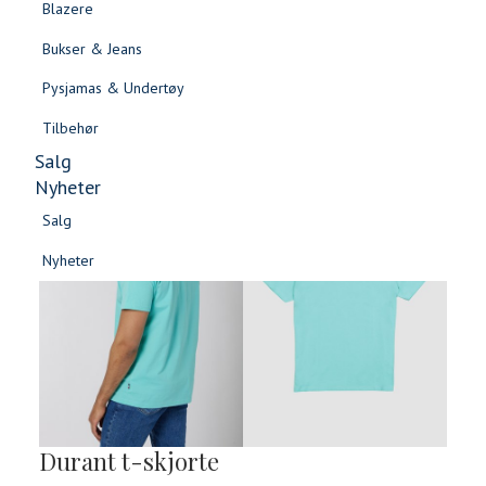
Blazere
Gensere & Cardigans
Bukser & Jeans
Topper & T-skjorter
Pysjamas & Undertøy
Skjorter & Bluser
Tilbehør
Salg
Nyheter
Salg
Nyheter
Salg
Salg
Nyheter
Nyheter
Durant t-skjorte