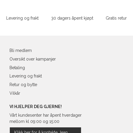
Sidebunn
L
52
4
Din
e-
Levering og frakt
30 dagers åpent kjøpt
Gratis retur
XL
54
4
post
XXL
56
4
3XL
58/60
4
Bli medlem
Oversikt over kampanjer
Betaling
Levering og frakt
Retur og bytte
Vilkår
VI HJELPER DEG GJERNE!
Vårt kundesenter har åpent hverdager
mellom kl 09:00 og 15:00
Klikk her for å kontakte Jean