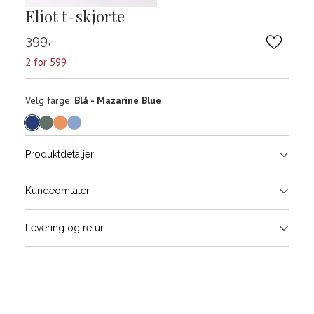
Eliot t-skjorte
399,-
2 for 599
Velg
Velg farge:
Blå - Mazarine Blue
farge
Produktdetaljer
Størrels
Få v
Kundeomtaler
Vi gir beskjed hvis varen kom
Levering og retur
stø
Størrelser
Klesstørrelser
H
L
S
44/46
3
XXL
XXXL
M
48/50
4