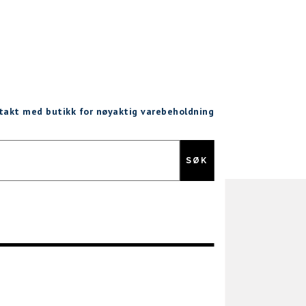
ntakt med butikk for nøyaktig varebeholdning
Gratis retur
SØK