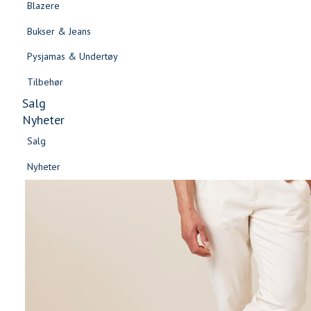
Blazere
Gensere & Cardigans
Bukser & Jeans
Topper & T-skjorter
Pysjamas & Undertøy
Skjorter & Bluser
Tilbehør
Salg
Nyheter
Salg
Nyheter
Salg
Salg
Nyheter
Nyheter