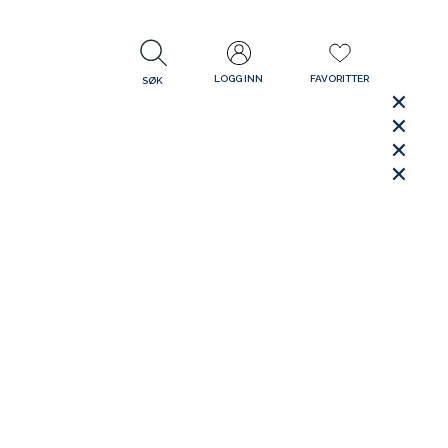
LOGG INN
FAVORITTER
SØK
LUKK
LUKK
Rask levering
Gratis retur
30 dager åpent kjøp
LUKK
LUKK