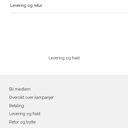
Vi gir beskjed hvis varen kom
Levering og retur
stø
Størrelser
Klesstørrelser
H
L
S
44/46
3
S
M
M
48/50
4
Sidebunn
XXXL
L
52
4
Levering og frakt
XL
54
4
Din
XXL
56
4
e-
post
3XL
58/60
4
Bli medlem
Oversikt over kampanjer
Betaling
Levering og frakt
Retur og bytte