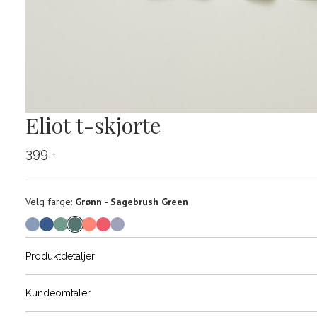
Eliot t-skjorte
399,-
Velg
Velg farge:
Grønn - Sagebrush Green
farge
Produktdetaljer
Størrels
Få v
Kundeomtaler