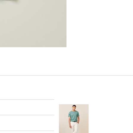
er
arsel