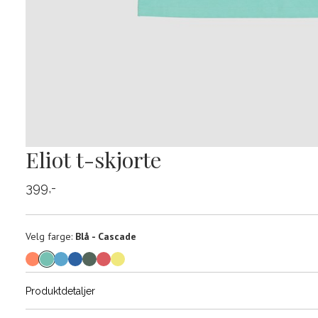
Eliot t-skjorte
399,-
Velg
Velg farge:
Blå - Cascade
farge
Produktdetaljer