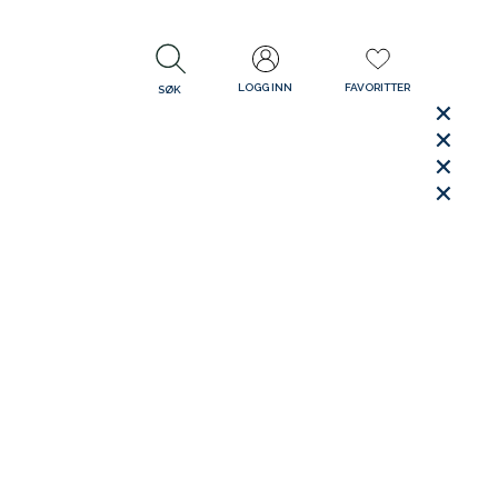
LOGG INN
FAVORITTER
SØK
LUKK
LUKK
Rask levering
Gratis retur
30 dager åpent kjøp
LUKK
LUKK