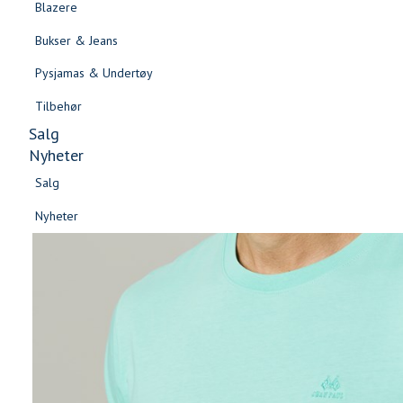
Blazere
Gensere & Cardigans
Bukser & Jeans
Topper & T-skjorter
Pysjamas & Undertøy
Skjorter & Bluser
Tilbehør
Salg
Nyheter
Salg
Nyheter
Salg
Salg
Nyheter
Nyheter