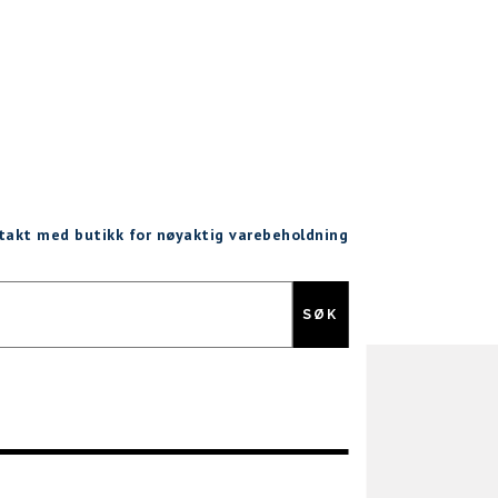
ntakt med butikk for nøyaktig varebeholdning
Gratis retur
SØK