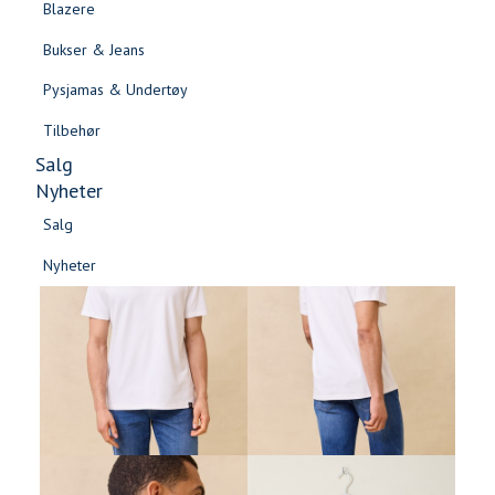
Blazere
Gensere & Cardigans
Bukser & Jeans
Topper & T-skjorter
Pysjamas & Undertøy
Skjorter & Bluser
Tilbehør
Salg
Nyheter
Salg
-60%
Nyheter
Salg
Salg
Nyheter
Nyheter