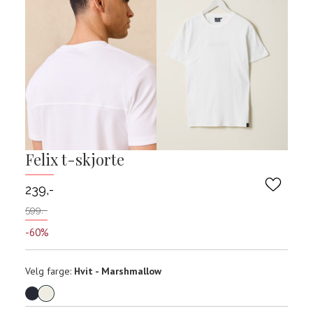
Felix t-skjorte
239,-
599,-
-60%
Velg
Velg farge:
Hvit - Marshmallow
farge