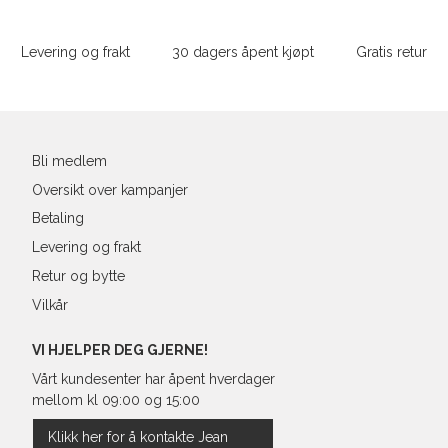
Sidebunn
XXXL
L
52
4
Levering og frakt
30 dagers åpent kjøpt
Gratis retur
XL
54
4
Din
XXL
56
4
e-
post
3XL
58/60
4
Bli medlem
Oversikt over kampanjer
Betaling
Levering og frakt
Retur og bytte
Vilkår
VI HJELPER DEG GJERNE!
Vårt kundesenter har åpent hverdager
mellom kl 09:00 og 15:00
Klikk her for å kontakte Jean