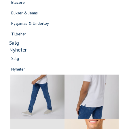
Blazere
Gensere & Cardigans
Bukser & Jeans
Topper & T-skjorter
Pysjamas & Undertøy
Skjorter & Bluser
Tilbehør
Salg
Nyheter
Salg
Nyheter
Salg
Salg
Nyheter
Nyheter