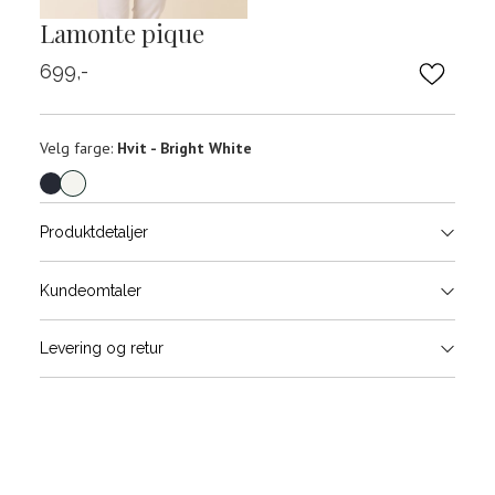
Lamonte pique
699,-
Velg
Velg farge:
Hvit - Bright White
farge
Produktdetaljer
Størrels
Få v
Kundeomtaler
Vi gir beskjed hvis varen kom
Levering og retur
stø
Størrelser
Klesstørrelser
H
L
S
44/46
3
S
M
M
48/50
4