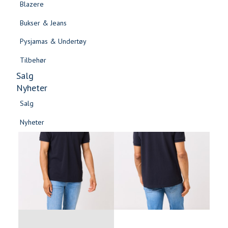
Blazere
Gensere & Cardigans
Bukser & Jeans
Topper & T-skjorter
Pysjamas & Undertøy
Skjorter & Bluser
Tilbehør
Salg
Nyheter
Salg
-60%
Nyheter
Salg
Salg
Nyheter
Nyheter