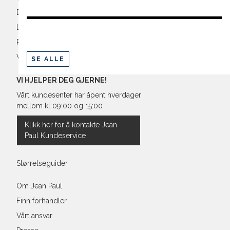
Betaling
Levering og frakt
Retur og bytte
Vilkår
SE ALLE
VI HJELPER DEG GJERNE!
Vårt kundesenter har åpent hverdager
mellom kl 09:00 og 15:00
Klikk her for å kontakte Jean
Paul Kundeservice
Størrelseguider
Om Jean Paul
Finn forhandler
Vårt ansvar