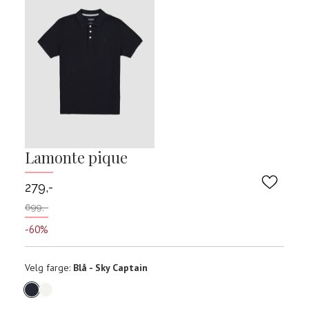
Lamonte pique
279,-
699,-
-60%
Velg
Velg farge:
Blå - Sky Captain
farge