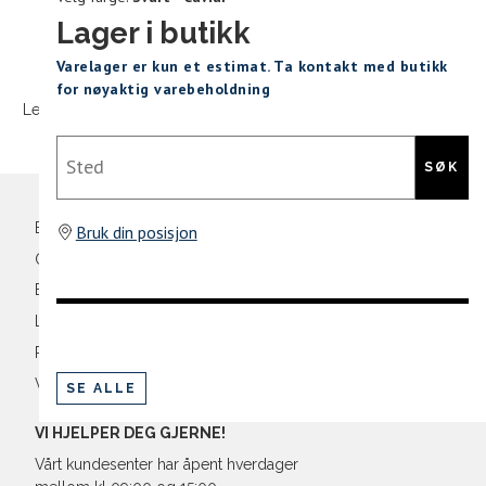
M
48/50
4
Lager i butikk
Sidebunn
Varelager er kun et estimat. Ta kontakt med butikk
L
52
4
Din
for nøyaktig varebeholdning
e-
Levering og frakt
30 dagers åpent kjøpt
Gratis retur
XL
54
4
post
Sted
XXL
56
4
SØK
3XL
58/60
4
Bli medlem
Bruk din posisjon
Oversikt over kampanjer
Betaling
Levering og frakt
Retur og bytte
Vilkår
SE ALLE
VI HJELPER DEG GJERNE!
Vårt kundesenter har åpent hverdager