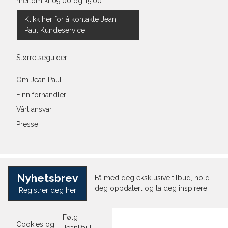
mellom kl 09:00 og 15:00
Klikk her for å kontakte Jean
Paul Kundeservice
Størrelseguider
Om Jean Paul
Finn forhandler
Vårt ansvar
Presse
Nyhetsbrev
Få med deg eksklusive tilbud, hold
deg oppdatert og la deg inspirere.
Registrer deg her
Følg
Cookies og