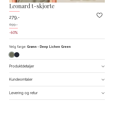
Leonard t-skjorte
279,-
699,-
-60%
Velg
Velg farge:
Grønn - Deep Lichen Green
farge
Produktdetaljer
Størrels
Få v
Kundeomtaler
Vi gir beskjed hvis varen kom
Levering og retur
stø
Størrelser
Klesstørrelser
H
L
S
44/46
3
S
M