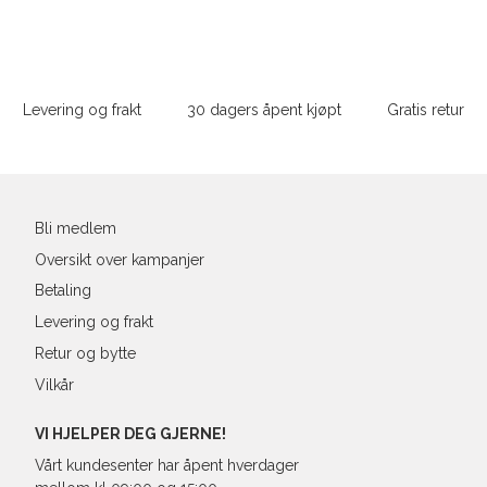
M
48/50
4
Sidebunn
XXXL
L
52
4
Levering og frakt
30 dagers åpent kjøpt
Gratis retur
XL
54
4
Din
XXL
56
4
e-
post
3XL
58/60
4
Bli medlem
Oversikt over kampanjer
Betaling
Levering og frakt
Retur og bytte
Vilkår
VI HJELPER DEG GJERNE!
Vårt kundesenter har åpent hverdager