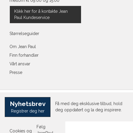
mellom kl 09:00 og 15:00
Klikk her for å kontakte Jean
Paul Kundeservice
Størrelseguider
Om Jean Paul
Finn forhandler
Vårt ansvar
Presse
Nyhetsbrev
Få med deg eksklusive tilbud, hold
deg oppdatert og la deg inspirere.
Registrer deg her
Følg
Cookies og