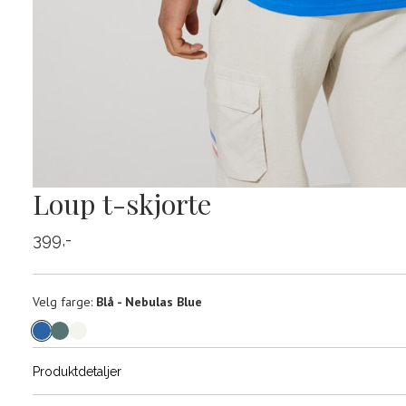
Loup t-skjorte
399,-
Velg
Velg farge:
Blå - Nebulas Blue
farge
Produktdetaljer