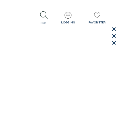
LOGG INN
FAVORITTER
SØK
LUKK
LUKK
Rask levering
Gratis retur
30 dager åpent kjøp
LUKK