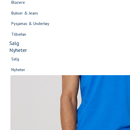
Blazere
Gensere & Cardigans
Bukser & Jeans
Topper & T-skjorter
Pysjamas & Undertøy
Skjorter & Bluser
Tilbehør
Salg
Nyheter
Salg
Nyheter
Salg
Salg
Nyheter
Nyheter