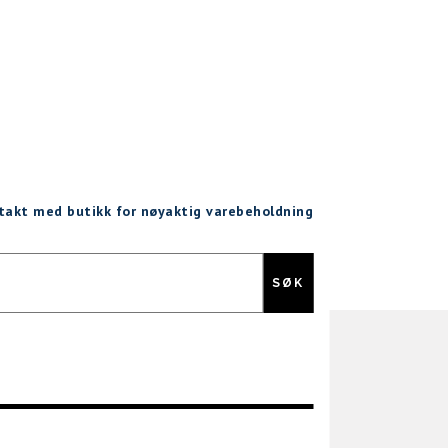
ntakt med butikk for nøyaktig varebeholdning
Gratis retur
SØK