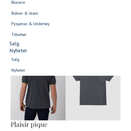
Blazere
Gensere & Cardigans
Bukser & Jeans
Topper & T-skjorter
Pysjamas & Undertøy
Skjorter & Bluser
Tilbehør
Salg
Nyheter
Salg
Nyheter
Salg
Salg
Nyheter
Nyheter
Plaisir pique