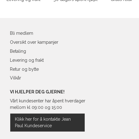
XL
54
4
Din
XXL
56
4
e-
post
3XL
58/60
4
Bli medlem
Oversikt over kampanjer
Betaling
Levering og frakt
Retur og bytte
Vilkår
VI HJELPER DEG GJERNE!
Vårt kundesenter har åpent hverdager
mellom kl 09:00 og 15:00
Klikk her for å kontakte Jean
Paul Kundeservice