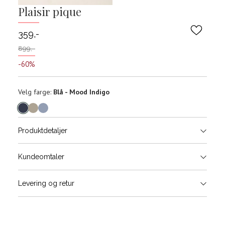
Plaisir pique
359,-
899,-
-60%
Velg
Velg farge:
Blå - Mood Indigo
farge
Produktdetaljer
Størrels
Få v
Kundeomtaler
Vi gir beskjed hvis varen kom
Levering og retur
stø
Størrelser
Klesstørrelser
H
L
S
44/46
3
S
M