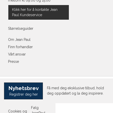
mellom kl 09:00 og 15:00
Klikk her for å kontakte Jean
Paul Kundeservice
Størrelseguider
Om Jean Paul
Finn forhandler
Vårt ansvar
Presse
Nyhetsbrev
Få med deg eksklusive tilbud, hold
deg oppdatert og la deg inspirere.
Registrer deg her
Følg
Cookies og