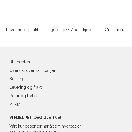
M
48/50
4
Sidebunn
XXXL
L
52
4
Levering og frakt
30 dagers åpent kjøpt
Gratis retur
XL
54
4
Din
XXL
56
4
e-
post
3XL
58/60
4
Bli medlem
Oversikt over kampanjer
Betaling
Levering og frakt
Retur og bytte
Vilkår
VI HJELPER DEG GJERNE!
Vårt kundesenter har åpent hverdager