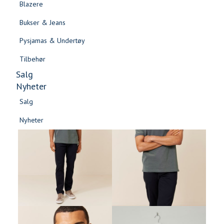
Blazere
Gensere & Cardigans
Bukser & Jeans
Topper & T-skjorter
Pysjamas & Undertøy
Skjorter & Bluser
Tilbehør
Salg
Nyheter
Salg
Nyheter
Salg
Salg
Nyheter
Nyheter