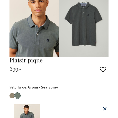
Plaisir pique
899,-
Velg
Velg farge:
Grønn - Sea Spray
farge
Produktdetaljer