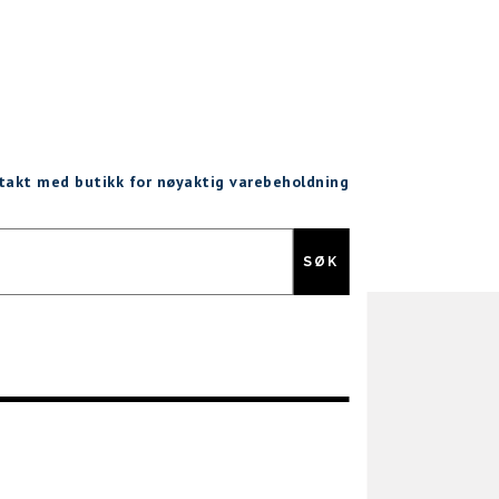
ntakt med butikk for nøyaktig varebeholdning
Gratis retur
SØK