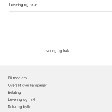
Vi gir beskjed hvis varen kom
Levering og retur
stø
Størrelser
Klesstørrelser
H
L
S
44/46
3
S
M
M
48/50
4
Sidebunn
XXXL
L
52
4
Levering og frakt
XL
54
4
Din
XXL
56
4
e-
post
3XL
58/60
4
Bli medlem
Oversikt over kampanjer
Betaling
Levering og frakt
Retur og bytte