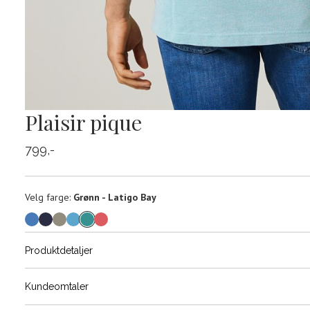
Plaisir pique
799,-
Velg
Velg farge:
Grønn - Latigo Bay
farge
Produktdetaljer
Størrels
Få v
Kundeomtaler