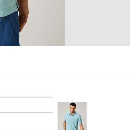
er
arsel