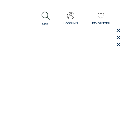
LOGG INN
FAVORITTER
SØK
LUKK
LUKK
Rask levering
Gratis retur
30 dager åpent kjøp
LUKK