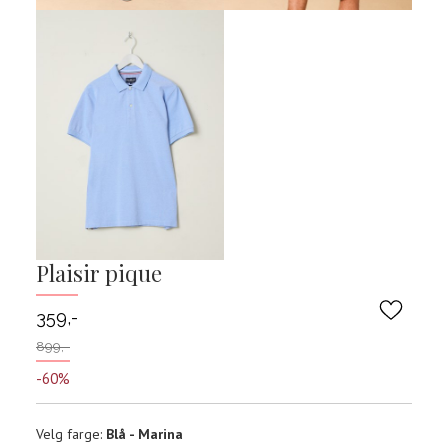
Plaisir pique
359,-
899,-
-60%
Velg
Velg farge:
Blå - Marina