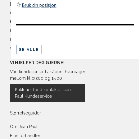
Bli medlem
Bruk din posisjon
Oversikt over kampanjer
Betaling
Levering og frakt
Retur og bytte
Vilkår
SE ALLE
VI HJELPER DEG GJERNE!
Vårt kundesenter har åpent hverdager
mellom kl 09:00 og 15:00
Klikk her for å kontakte Jean
Paul Kundeservice
Størrelseguider
Om Jean Paul
Finn forhandler