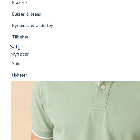
Blazere
Gensere & Cardigans
Bukser & Jeans
Topper & T-skjorter
Pysjamas & Undertøy
Skjorter & Bluser
Tilbehør
Salg
Nyheter
Salg
Nyheter
Salg
Salg
Nyheter
Nyheter