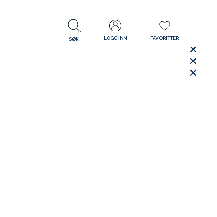
LOGG INN
FAVORITTER
SØK
LUKK
LUKK
Rask levering
Gratis retur
30 dager åpent kjøp
LUKK