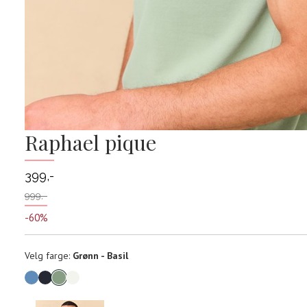
Raphael pique
399,-
999,-
-60%
Velg
Velg farge:
Grønn - Basil
farge