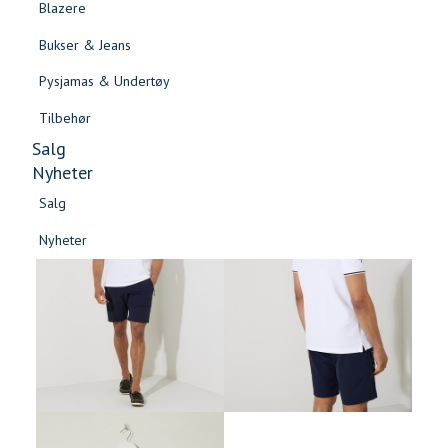
Blazere
Gensere & Cardigans
Bukser & Jeans
Topper & T-skjorter
Pysjamas & Undertøy
Skjorter & Bluser
Tilbehør
Salg
Nyheter
Salg
Nyheter
Salg
Salg
Nyheter
Nyheter