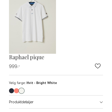
Raphael pique
999,-
Velg
Velg farge:
Hvit - Bright White
farge
Produktdetaljer