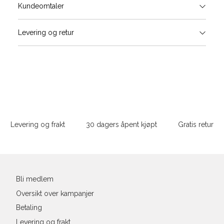
Størrels
Få v
Kundeomtaler
Vi gir beskjed hvis varen kom
Levering og retur
stø
Størrelser
Klesstørrelser
H
L
S
44/46
3
S
M
M
48/50
4
Sidebunn
XXXL
L
52
4
Levering og frakt
30 dagers åpent kjøpt
Gratis retur
XL
54
4
Din
XXL
56
4
e-
post
3XL
58/60
4
Bli medlem
Oversikt over kampanjer
Betaling
Levering og frakt