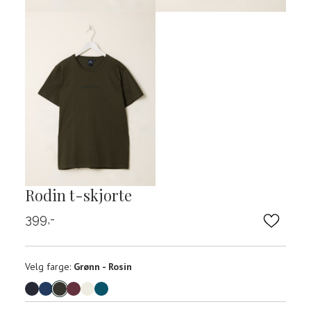
Rodin t-skjorte
399,-
Velg
Velg farge:
Grønn - Rosin
farge