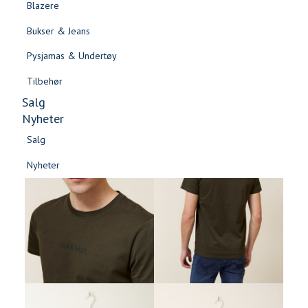
Blazere
Gensere & Cardigans
Bukser & Jeans
Topper & T-skjorter
Pysjamas & Undertøy
Skjorter & Bluser
Tilbehør
Salg
Nyheter
Salg
Nyheter
Salg
Salg
Nyheter
Nyheter