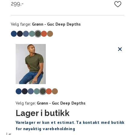
299,-
Velg
Velg farge:
Grønn - Guc Deep Depths
farge
Produktdetaljer
Størrels
Få v
Kundeomtaler
Vi gir beskjed hvis varen kom
Levering og retur
stø
Størrelser
Klesstørrelser
H
Velg
L
farge
S
44/46
3
Velg farge:
Grønn - Guc Deep Depths
S
M
M
48/50
4
Lager i butikk
Sidebunn
XXXL
Varelager er kun et estimat. Ta kontakt med butikk
L
52
4
for nøyaktig varebeholdning
Levering og frakt
30 dagers åpent kjøpt
Gratis retur