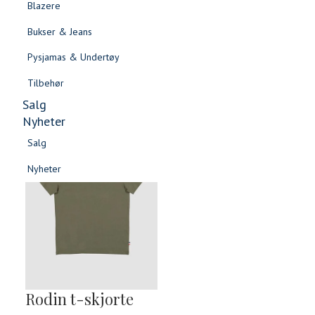
Blazere
Gensere & Cardigans
Bukser & Jeans
Topper & T-skjorter
Pysjamas & Undertøy
Skjorter & Bluser
Tilbehør
Salg
Nyheter
Salg
Nyheter
Salg
Salg
Nyheter
Nyheter
Rodin t-skjorte