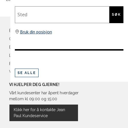
XL
54
4
Din
Sted
XXL
56
4
e-
SØK
post
3XL
58/60
4
Bli medlem
Bruk din posisjon
Oversikt over kampanjer
Betaling
Levering og frakt
Retur og bytte
Vilkår
SE ALLE
VI HJELPER DEG GJERNE!
Vårt kundesenter har åpent hverdager
mellom kl 09:00 og 15:00
Klikk her for å kontakte Jean
Paul Kundeservice