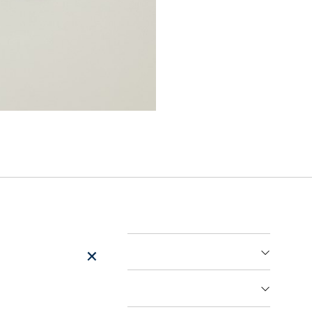
er
arsel