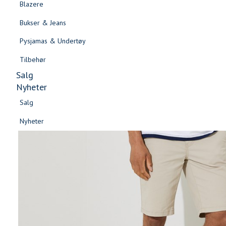
Blazere
Gensere & Cardigans
Bukser & Jeans
Topper & T-skjorter
Pysjamas & Undertøy
Skjorter & Bluser
Tilbehør
Salg
Nyheter
Salg
Nyheter
Salg
Salg
Nyheter
Nyheter