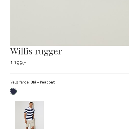
Willis rugger
1 199,-
Velg
Velg farge:
Blå - Peacoat
farge
Produktdetaljer
Størrels
Få v
Kundeomtaler