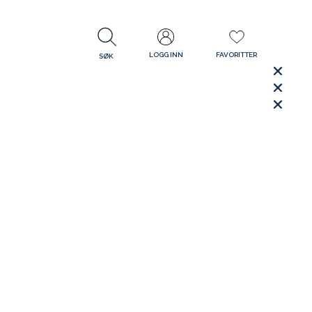
LOGG INN
FAVORITTER
SØK
LUKK
LUKK
Rask levering
Gratis retur
30 dager åpent kjøp
LUKK