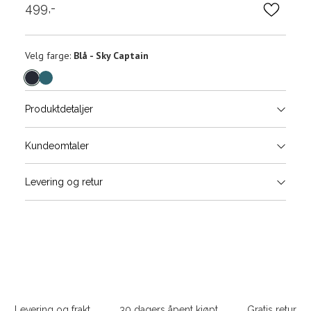
499,-
Velg
Velg farge:
Blå - Sky Captain
farge
Produktdetaljer
Størrels
Få v
Kundeomtaler
Vi gir beskjed hvis varen kom
Levering og retur
stø
L
ONESIZE
Sidebunn
Din
e-
Levering og frakt
30 dagers åpent kjøpt
Gratis retur