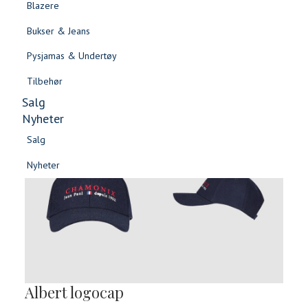
Blazere
Gensere & Cardigans
Bukser & Jeans
Topper & T-skjorter
Pysjamas & Undertøy
Skjorter & Bluser
Tilbehør
Salg
Nyheter
Salg
Nyheter
Salg
Salg
Nyheter
Nyheter
Albert logocap