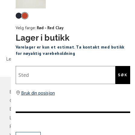
Levering og retur
stø
Velg
L
farge
Velg farge:
Rød - Red Clay
ONESIZE
Lager i butikk
Sidebunn
Varelager er kun et estimat. Ta kontakt med butikk
Din
for nøyaktig varebeholdning
e-
Levering og frakt
30 dagers åpent kjøpt
Gratis retur
post
Sted
SØK
Bli medlem
Bruk din posisjon
Oversikt over kampanjer
Betaling
Levering og frakt
Retur og bytte