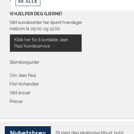
Vilkår
SE ALLE
VI HJELPER DEG GJERNE!
Vårt kundesenter har åpent hverdager
mellom kl 09:00 og 15:00
Klikk her for å kontakte Jean
Paul Kundeservice
Størrelseguider
Om Jean Paul
Finn forhandler
Vårt ansvar
Presse
Nyhetsbrev
Få med deg eksklusive tilbud, hold