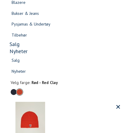
Blazere
Gensere & Cardigans
Bukser & Jeans
Topper & T-skjorter
Pysjamas & Undertøy
Skjorter & Bluser
Tilbehør
Salg
Nyheter
Salg
Alex lue
Nyheter
Salg
Salg
399,-
Nyheter
Nyheter
Velg
Velg farge:
Rød - Red Clay
farge
Produktdetaljer
Størrels
Få v
Kundeomtaler
Vi gir beskjed hvis varen kom