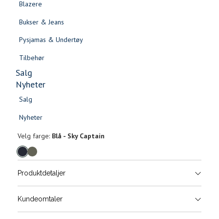
Blazere
Gensere & Cardigans
Bukser & Jeans
Topper & T-skjorter
Pysjamas & Undertøy
Skjorter & Bluser
Tilbehør
Salg
Nyheter
Salg
Alvin cap
Nyheter
Salg
Salg
499,-
Nyheter
Nyheter
Velg
Velg farge:
Blå - Sky Captain
farge
Produktdetaljer
Størrels
Få v
Kundeomtaler
Vi gir beskjed hvis varen kom