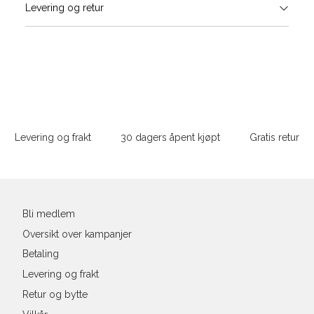
Levering og retur
stø
L
ONESIZE
Sidebunn
Din
e-
Levering og frakt
30 dagers åpent kjøpt
Gratis retur
post
Bli medlem
Oversikt over kampanjer
Betaling
Levering og frakt
Retur og bytte