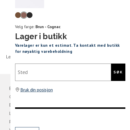
Levering og retur
stø
Velg
L
farge
Velg farge:
Brun - Cognac
110
Lager i butikk
Sidebunn
Varelager er kun et estimat. Ta kontakt med butikk
Din
for nøyaktig varebeholdning
e-
Levering og frakt
30 dagers åpent kjøpt
Gratis retur
post
Sted
SØK
Bli medlem
Bruk din posisjon
Oversikt over kampanjer
Betaling
Levering og frakt
Retur og bytte