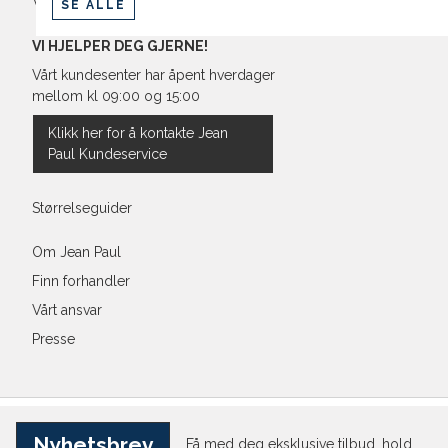
Vilkår
SE ALLE
VI HJELPER DEG GJERNE!
Vårt kundesenter har åpent hverdager
mellom kl 09:00 og 15:00
Klikk her for å kontakte Jean
Paul Kundeservice
Størrelseguider
Om Jean Paul
Finn forhandler
Vårt ansvar
Presse
Nyhetsbrev
Få med deg eksklusive tilbud, hold