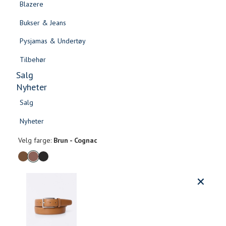
Blazere
Gensere & Cardigans
Bukser & Jeans
Topper & T-skjorter
Pysjamas & Undertøy
Skjorter & Bluser
Tilbehør
Salg
Nyheter
Salg
Bayonne skinnbelte
Nyheter
Salg
Salg
699,-
Nyheter
Nyheter
Velg
Velg farge:
Brun - Cognac
farge
Produktdetaljer
Størrels
Få v
Kundeomtaler
Vi gir beskjed hvis varen kom