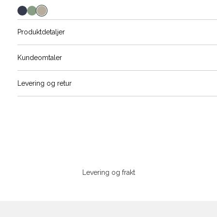
farge
Produktdetaljer
Størrels
Få v
Kundeomtaler
Vi gir beskjed hvis varen kom
Levering og retur
stø
L
ONESIZE
Sidebunn
Din
e-
Levering og frakt
post