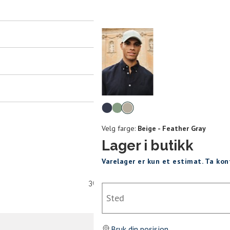
er
arsel
mer tilbake på lager. Velg ønsket
rrelse:
Velg
UKK
farge
Velg farge:
Beige - Feather Gray
Lager i butikk
Varelager er kun et estimat. Ta ko
SEND
30 dagers åpent kjøpt
Sted
Bruk din posisjon