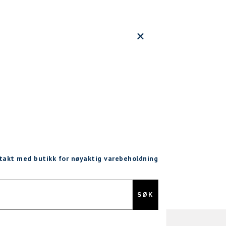
ntakt med butikk for nøyaktig varebeholdning
Gratis retur
SØK