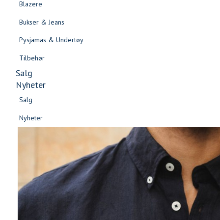
Blazere
Gensere & Cardigans
Bukser & Jeans
Topper & T-skjorter
Pysjamas & Undertøy
Skjorter & Bluser
Tilbehør
Salg
Nyheter
Salg
Nyheter
Salg
Salg
Nyheter
Nyheter