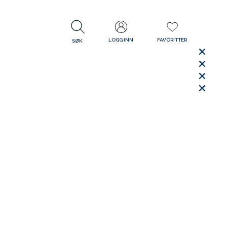
LOGG INN
FAVORITTER
SØK
LUKK
LUKK
Rask levering
Gratis retur
30 dager åpent kjøp
LUKK
LUKK