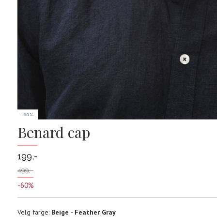
-60%
Benard cap
199,-
499,-
-60%
Velg
Velg farge:
Beige - Feather Gray