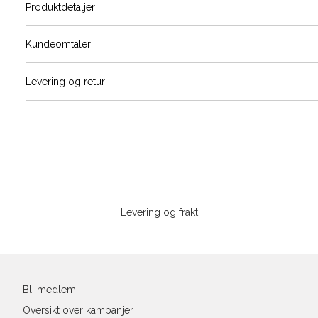
Produktdetaljer
Størrels
Få v
Kundeomtaler
Vi gir beskjed hvis varen kom
Levering og retur
stø
L
ONESIZE
Sidebunn
Din
e-
Levering og frakt
post
Bli medlem
Oversikt over kampanjer