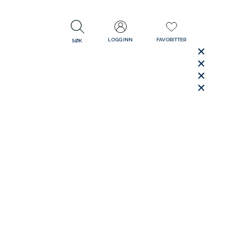
LOGG INN
FAVORITTER
SØK
LUKK
LUKK
Rask levering
Gratis retur
30 dager åpent kjøp
LUKK
LUKK