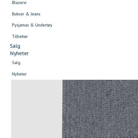
Blazere
Gensere & Cardigans
Bukser & Jeans
Topper & T-skjorter
Pysjamas & Undertøy
Skjorter & Bluser
Tilbehør
Salg
Nyheter
Salg
Nyheter
Salg
Salg
Nyheter
Nyheter