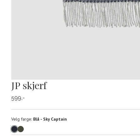
JP skjerf
599,-
Velg
Velg farge:
Blå - Sky Captain
farge