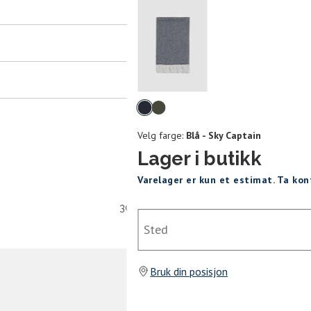
er
arsel
mer tilbake på lager. Velg ønsket
rrelse:
Velg
UKK
farge
Velg farge:
Blå - Sky Captain
Lager i butikk
Varelager er kun et estimat. Ta ko
SEND
30 dagers åpent kjøpt
Sted
Bruk din posisjon