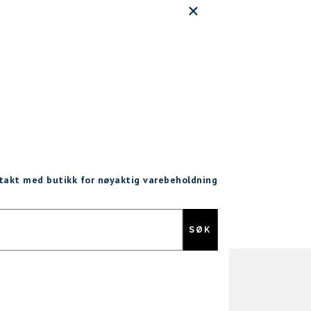
ntakt med butikk for nøyaktig varebeholdning
Gratis retur
SØK