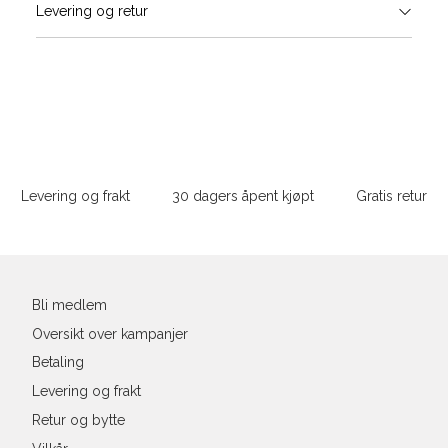
Levering og retur
stø
L
ONESIZE
Sidebunn
Din
e-
Levering og frakt
30 dagers åpent kjøpt
Gratis retur
post
Bli medlem
Oversikt over kampanjer
Betaling
Levering og frakt
Retur og bytte