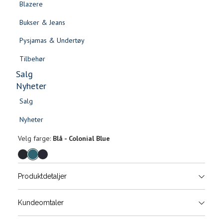
Blazere
Gensere & Cardigans
Bukser & Jeans
Topper & T-skjorter
Pysjamas & Undertøy
Skjorter & Bluser
Tilbehør
Salg
Nyheter
Salg
Raoul toalettmappe
Nyheter
Salg
Salg
599,-
Nyheter
Nyheter
Velg
Velg farge:
Blå - Colonial Blue
farge
Produktdetaljer
Størrels
Få v
Kundeomtaler
Vi gir beskjed hvis varen kom