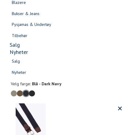
Blazere
Gensere & Cardigans
Bukser & Jeans
Topper & T-skjorter
Pysjamas & Undertøy
Skjorter & Bluser
Tilbehør
Salg
Nyheter
Salg
Rollo flettet belte
Nyheter
Salg
Salg
499,-
Nyheter
Nyheter
Velg
Velg farge:
Blå - Dark Navy
farge
Produktdetaljer
Størrels
Få v
Kundeomtaler
Vi gir beskjed hvis varen kom