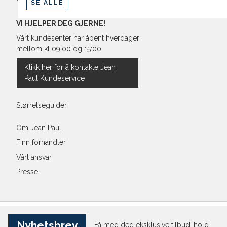
Vilkår
SE ALLE
VI HJELPER DEG GJERNE!
Vårt kundesenter har åpent hverdager
mellom kl 09:00 og 15:00
Klikk her for å kontakte Jean
Paul Kundeservice
Størrelseguider
Om Jean Paul
Finn forhandler
Vårt ansvar
Presse
Nyhetsbrev
Få med deg eksklusive tilbud, hold