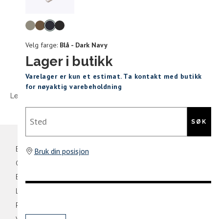
Levering og retur
stø
Velg
L
farge
Velg farge:
Blå - Dark Navy
105
110
Lager i butikk
Sidebunn
Varelager er kun et estimat. Ta kontakt med butikk
Din
for nøyaktig varebeholdning
e-
Levering og frakt
30 dagers åpent kjøpt
Gratis retur
post
Sted
SØK
Bli medlem
Bruk din posisjon
Oversikt over kampanjer
Betaling
Levering og frakt
Retur og bytte