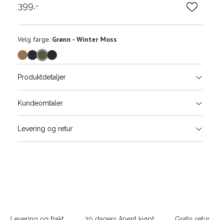
399,-
Velg
Velg farge:
Grønn - Winter Moss
farge
Produktdetaljer
Størrels
Få v
Kundeomtaler
Vi gir beskjed hvis varen kom
Levering og retur
stø
L
ONESIZE
Sidebunn
Din
e-
Levering og frakt
30 dagers åpent kjøpt
Gratis retur