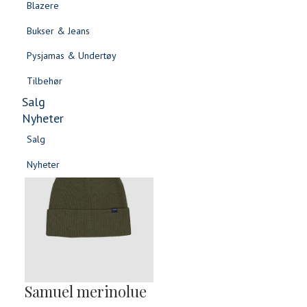
Blazere
Gensere & Cardigans
Bukser & Jeans
Topper & T-skjorter
Pysjamas & Undertøy
Skjorter & Bluser
Tilbehør
Salg
Nyheter
Salg
Nyheter
Salg
Salg
Nyheter
Nyheter
Samuel merinolue