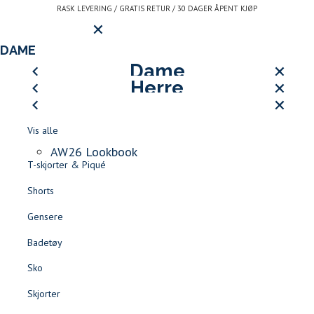
Gå
RASK LEVERING / GRATIS RETUR / 30 DAGER ÅPENT KJØP
Hovedmeny
til
innhold
LOGG INN ELLER REGISTRE
DAME
LUKK
HERRE
Dame
AW26 LOOKBOOK
Herre
LUKK
LUKK
Vis alle
Åpne
SØK
Logg inn
-
LUKK
LUKK
Vis alle
Kjoler
meny
Jean
Kundeservice
LUKK
Kontakt
LUKK
Vis alle
BLI MEDLEM AV LE CLUB DE JEAN PAUL >>
Jakker & Frakker
Paul
oss
Finn forhandler
Skjørt
Logg inn
AW26 Lookbook
T-skjorter & Piqué
Rask levering
Gratis retur
30 dager åpent kjøp
Blazere
LOGG INN / REGISTR
ALLE SALGSVARER -60% |
SALG DAME
|
SALG HERRE
Favoritter
Shorts
Shorts
Gensere
Tilbehør
Herre
Tilbehør
Badetøy
LOGG INN
FAVORITTER
SØK
Sko
Sko
Jakker & Kåper
Skjorter
Bukser & Jeans