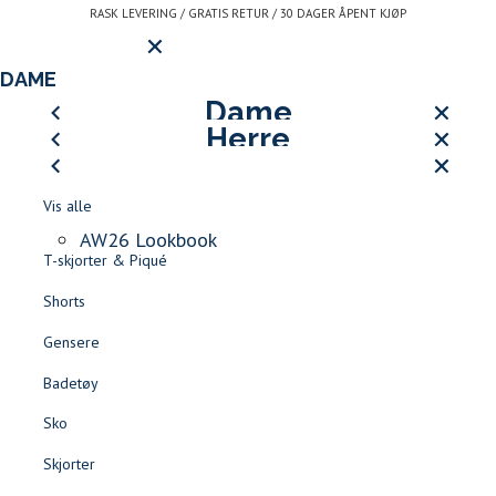
Gå
RASK LEVERING / GRATIS RETUR / 30 DAGER ÅPENT KJØP
Hovedmeny
til
innhold
LOGG INN ELLER REGISTRE
DAME
LUKK
HERRE
Dame
AW26 LOOKBOOK
Herre
LUKK
LUKK
Vis alle
Åpne
SØK
Logg inn
-
LUKK
LUKK
Vis alle
Kjoler
meny
Jean
Kundeservice
LUKK
Kontakt
LUKK
Vis alle
BLI MEDLEM AV LE CLUB DE JEAN PAUL >>
Jakker & Frakker
Paul
oss
Finn forhandler
Skjørt
Logg inn
AW26 Lookbook
T-skjorter & Piqué
Rask levering
Gratis retur
30 dager åpent kjøp
Blazere
LOGG INN / REGISTR
ALLE SALGSVARER -60% |
SALG DAME
|
SALG HERRE
Favoritter
Shorts
Shorts
Gensere
Tilbehør
Herre
Tilbehør
Badetøy
LOGG INN
FAVORITTER
SØK
Sko
Sko
Jakker & Kåper
Skjorter
Bukser & Jeans