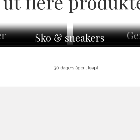
 ut flere produkt
er
Ge
Sko & sneakers
30 dagers åpent kjøpt