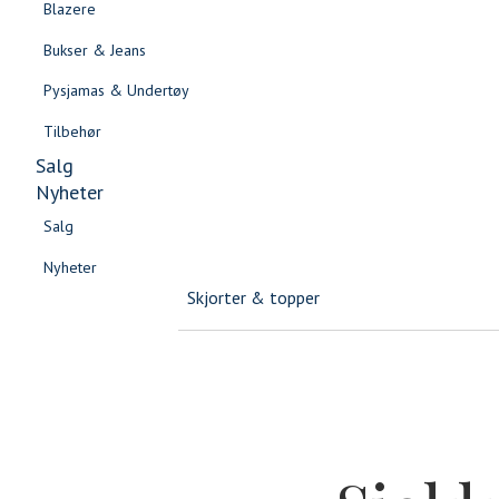
Blazere
Gensere & Cardigans
Bukser & Jeans
Topper & T-skjorter
Pysjamas & Undertøy
Skjorter & Bluser
Tilbehør
Salg
Nyheter
Salg
SOMMERSALG DAME
Nyheter
Salg
Salg
Kjoler & skjørt
Nyheter
Nyheter
Skjorter & topper