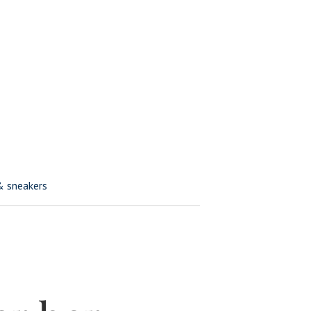
r & kåper
& sneakers