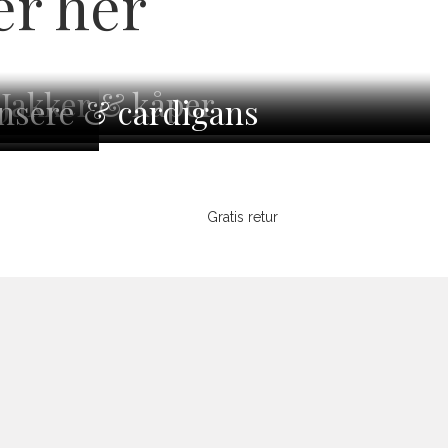
er her
Jakker & kåper
nsere & cardigans
Gratis retur