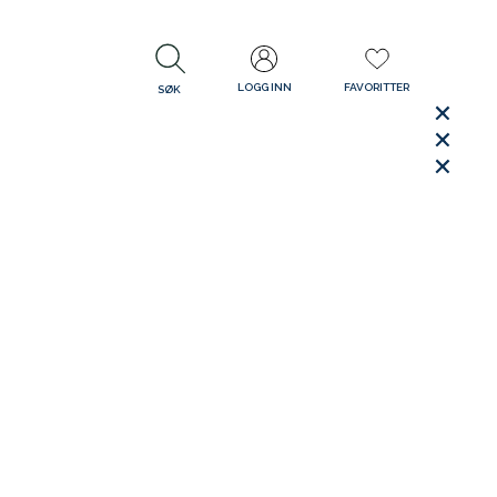
LOGG INN
FAVORITTER
SØK
LUKK
LUKK
Rask levering
Gratis retur
30 dager åpent kjøp
LUKK
t