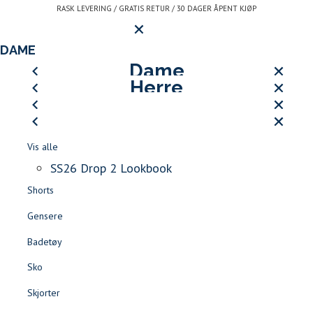
Gå
RASK LEVERING / GRATIS RETUR / 30 DAGER ÅPENT KJØP
Hovedmeny
til
innhold
LOGG INN ELLER REGISTRE
DAME
LUKK
HERRE
Dame
JEAN PAUL SPORT CLUB
Herre
LUKK
LUKK
Vis alle
SS26 DROP 2 LOOKBOOK
SØK
LUKK
LUKK
Vis alle
Åpne
-
Kjoler
Logg inn
Kundeservice
LUKK
Kontakt
LUKK
Vis alle
meny
Jean
BLI MEDLEM AV LE CLUB DE JEAN PAUL >>
Jakker & Frakker
LUKK
LUKK
Vis alle
oss
Finn forhandler
Skjørt
JEAN PAUL SPORT CLUB
Paul
T-skjorter & Piqué
Logg inn
SS26 Drop 2 Lookbook
Rask levering
Gratis retur
30 dager åpent kjøp
Blazere
LOGG INN / REGISTR
ALLE SALGSVARER -60% |
SALG DAME
|
SALG HERRE
Shorts
Shorts
Favoritter
Gensere
Tilbehør
Badetøy
Sko
LOGG INN
FAVORITTER
SØK
Sko
SS26
LOOKBOOK
Jakker & Kåper
SS26 drop 2
Skjorter
Drop
Bukser & Jeans