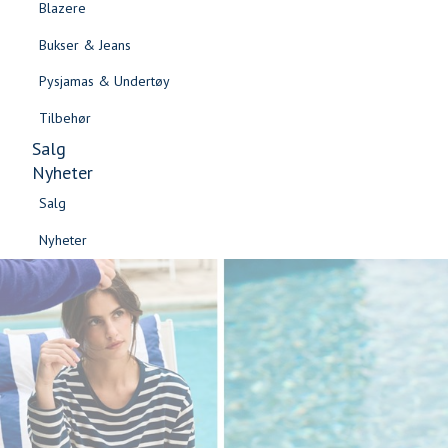
Blazere
Gensere & Cardigans
2
Bukser & Jeans
Topper & T-skjorter
Lookbook
Pysjamas & Undertøy
Skjorter & Bluser
Tilbehør
Salg
Nyheter
Salg
Nyheter
Salg
Salg
Nyheter
Nyheter