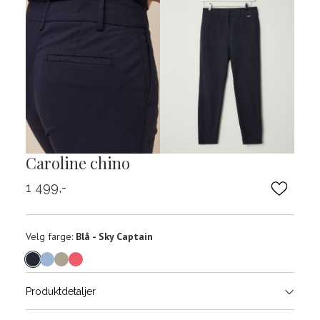
Caroline chino
1 499,-
Velg
Velg farge:
Blå - Sky Captain
farge
Produktdetaljer