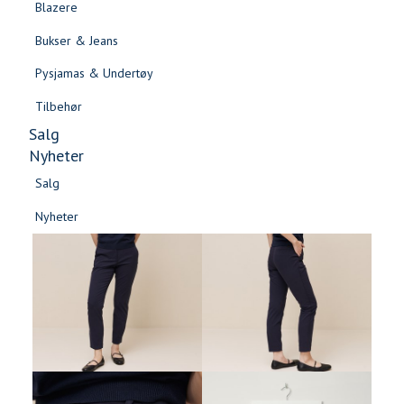
Blazere
Gensere & Cardigans
Bukser & Jeans
Topper & T-skjorter
Pysjamas & Undertøy
Skjorter & Bluser
Tilbehør
Salg
Nyheter
Salg
Nyheter
Salg
Salg
Nyheter
Nyheter