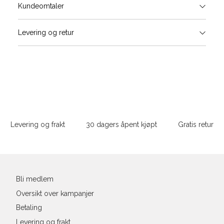
Størrels
Få v
Kundeomtaler
Vi gir beskjed hvis varen kom
Levering og retur
stø
Størrelse
Klesstørrelse
Jea
L
XS
34
26-
XS
S
S
36
28-
Sidebunn
XXL
M
38
29-
Levering og frakt
30 dagers åpent kjøpt
Gratis retur
L
40
31
Din
XL
42
32
e-
post
XXL
44
33
Bli medlem
Oversikt over kampanjer
Betaling
Levering og frakt