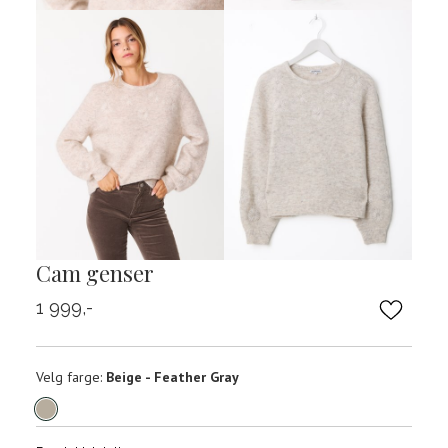
Cam genser
1 999,-
Velg
Velg farge:
Beige - Feather Gray
farge