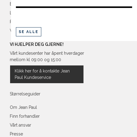
Betaling
Levering og frakt
Retur og bytte
Vilkår
SE ALLE
VI HJELPER DEG GJERNE!
Vårt kundesenter har åpent hverdager
mellom kl 09:00 og 15:00
Klikk her for å kontakte Jean
Paul Kundeservice
Størrelseguider
Om Jean Paul
Finn forhandler
Vårt ansvar
Presse