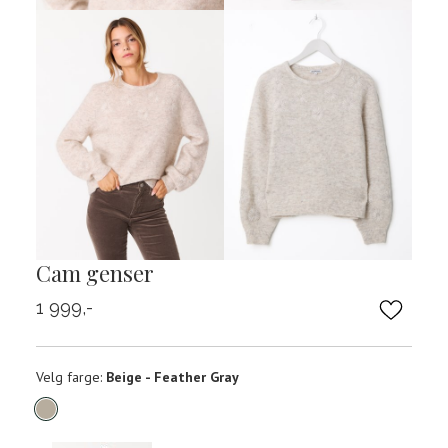
Cam genser
1 999,-
Velg
Velg farge:
Beige - Feather Gray
farge