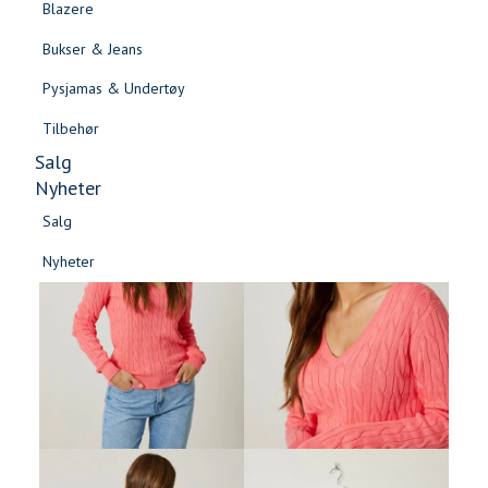
Blazere
Gensere & Cardigans
Bukser & Jeans
Topper & T-skjorter
Pysjamas & Undertøy
Skjorter & Bluser
Tilbehør
Salg
Nyheter
Salg
Nyheter
Salg
Salg
Nyheter
Nyheter