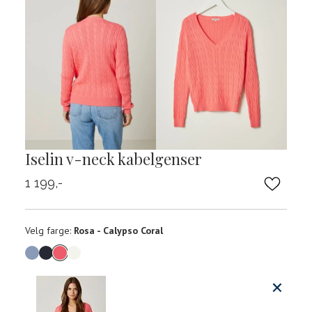
Iselin v-neck kabelgenser
1 199,-
Velg
Velg farge:
Rosa - Calypso Coral
farge
Produktdetaljer