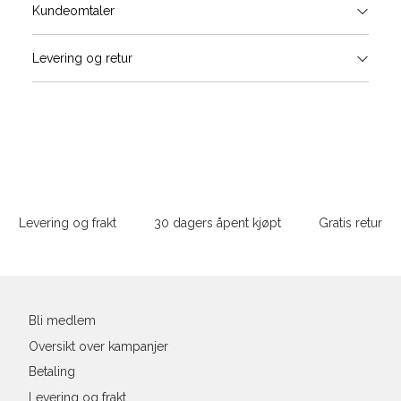
Størrels
Få v
Kundeomtaler
Vi gir beskjed hvis varen kom
Levering og retur
stø
Størrelse
Klesstørrelse
Bry
L
XS
34
78-
XS
S
S
36
82-
Sidebunn
XXL
M
38
86-
Levering og frakt
30 dagers åpent kjøpt
Gratis retur
L
40
90-
Din
XL
42
94-
e-
post
XXL
44
98-
Bli medlem
Oversikt over kampanjer
Betaling
Levering og frakt