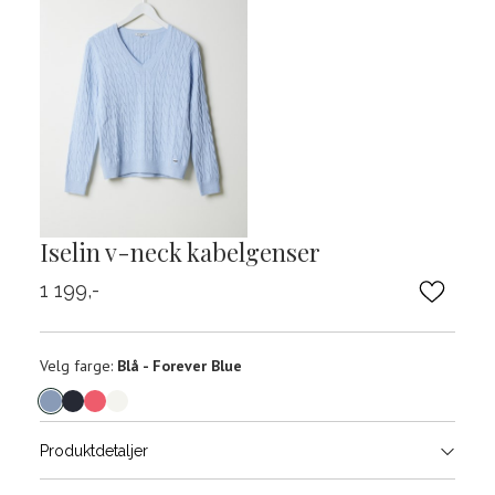
Iselin v-neck kabelgenser
1 199,-
Velg
Velg farge:
Blå - Forever Blue
farge
Produktdetaljer