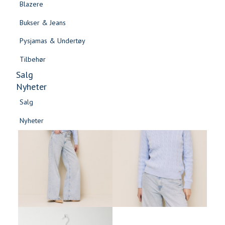
Blazere
Gensere & Cardigans
Bukser & Jeans
Topper & T-skjorter
Pysjamas & Undertøy
Skjorter & Bluser
Tilbehør
Salg
Nyheter
Salg
Nyheter
Salg
Salg
Nyheter
Nyheter