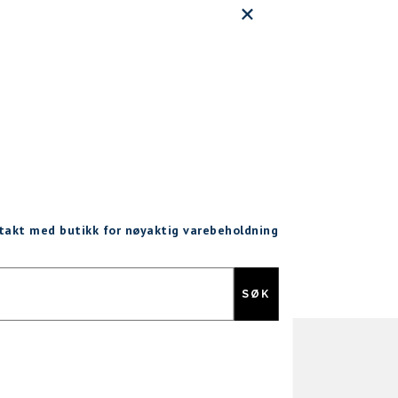
ntakt med butikk for nøyaktig varebeholdning
Gratis retur
SØK