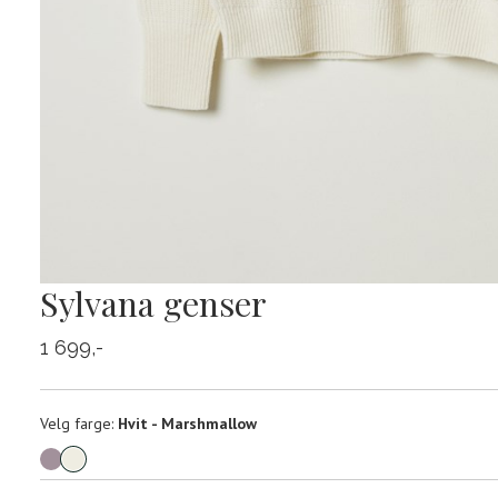
Sylvana genser
1 699,-
Velg
Velg farge:
Hvit - Marshmallow
farge