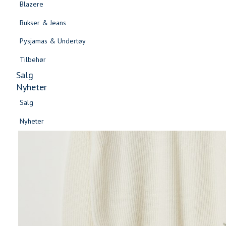
Blazere
Gensere & Cardigans
Bukser & Jeans
Topper & T-skjorter
Pysjamas & Undertøy
Skjorter & Bluser
Tilbehør
Salg
Nyheter
Salg
Nyheter
Salg
Salg
Nyheter
Nyheter