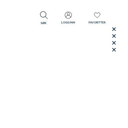
LOGG INN
FAVORITTER
SØK
LUKK
LUKK
Rask levering
Gratis retur
30 dager åpent kjøp
LUKK
LUKK