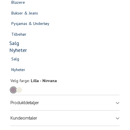
Blazere
Gensere & Cardigans
Bukser & Jeans
Topper & T-skjorter
Pysjamas & Undertøy
Skjorter & Bluser
Tilbehør
Salg
Nyheter
Salg
Sylvana genser
Nyheter
Salg
Salg
1 699,-
Nyheter
Nyheter
Velg
Velg farge:
Lilla - Nirvana
farge
Produktdetaljer
Størrels
Få v
Kundeomtaler
Vi gir beskjed hvis varen kom