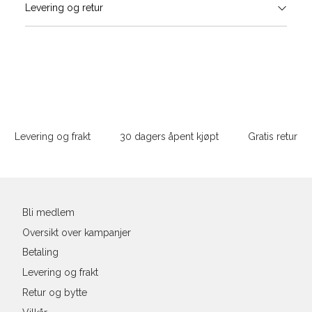
Levering og retur
stø
Størrelse
Klesstørrelse
Bry
L
XS
34
78-
XS
S
S
36
82-
Sidebunn
XXL
M
38
86-
Levering og frakt
30 dagers åpent kjøpt
Gratis retur
L
40
90-
Din
XL
42
94-
e-
post
XXL
44
98-
Bli medlem
Oversikt over kampanjer
Betaling
Levering og frakt
Retur og bytte