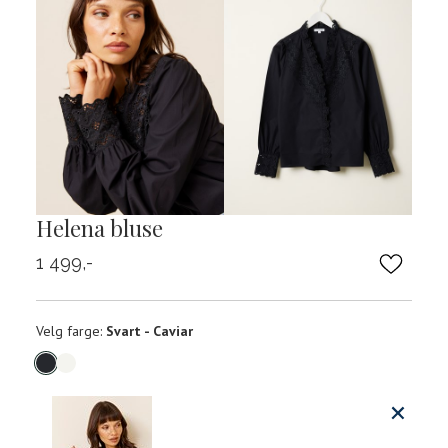
Helena bluse
1 499,-
Velg
Velg farge:
Svart - Caviar
farge
Produktdetaljer