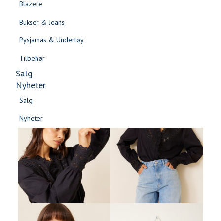
Blazere
Gensere & Cardigans
Bukser & Jeans
Topper & T-skjorter
Pysjamas & Undertøy
Skjorter & Bluser
Tilbehør
Salg
Nyheter
Salg
Nyheter
Salg
Salg
Nyheter
Nyheter